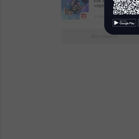
как купить алмазы
через Wooppay?
3 мая 2024
Все новости