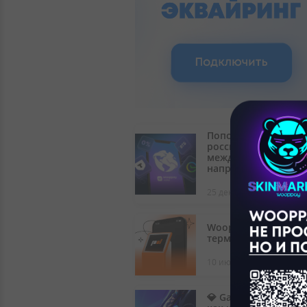
Пополнение
российских карт и
международные
направления
25 декабря 2025
Wooppay в
терминалах PayDala
10 июня 2025
💎 Garena Free Fire: