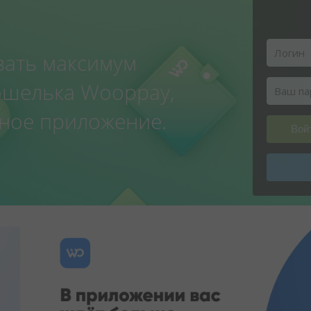
вать максимум
ошелька Wooppay,
ное приложение.