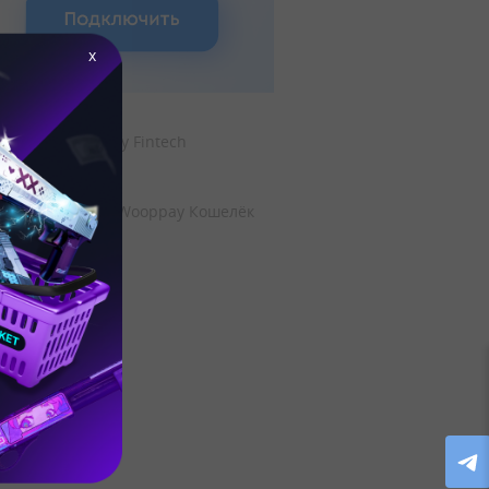
x
VK Wooppay Fintech
Instagram Wooppay Кошелёк